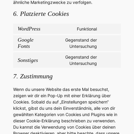
ähnliche Marketingzwecke zu verfolgen.
6. Platzierte Cookies
WordPress
Funktional
Consent
to
Google
Gegenstand der
service
Fonts
Consent
Untersuchung
wordpress
to
Gegenstand der
service
Sonstiges
Consent
Untersuchung
google-
to
fonts
7. Zustimmung
service
sonstiges
Wenn du unsere Website das erste Mal besuchst,
zeigen wir dir ein Pop-Up mit einer Erklärung über
Cookies. Sobald du auf „Einstellungen speichern“
klickst, gibst du uns dein Einverständnis, alle von dir
gewählten Kategorien von Cookies und Plugins wie in
dieser Cookie-Erklärung beschrieben zu verwenden.
Du kannst die Verwendung von Cookies über deinen
Browser deaktivieren, aber bitte beachte, dass unsere